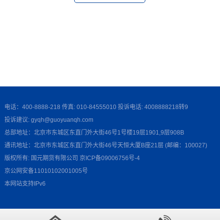
电话：400-8888-218 传真: 010-84555010 投诉电话: 4008888218转9
投诉建议: gyqh@guoyuanqh.com
总部地址：北京市东城区东直门外大街46号1号楼19层1901,9层908B
通讯地址：北京市东城区东直门外大街46号天恒大厦B座21层 (邮编：100027)
版权所有: 国元期货有限公司
京ICP备09006756号-4
京公网安备11010102001005号
本网站支持IPv6