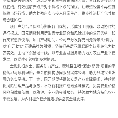
响收益的关键因素。通过定制化生猪价格保险方案，合理锁定养殖收
益底线，有效缓解养殖户对于价格下跌的担忧，让养殖经营不再过度
依赖市场行情，助力养殖户安心投入日常生产，稳步推进标准化养殖
与合理扩栏。
项目充分结合保险与期货各自优势，形成分工明确、联动协作的
运行模式，国元期货利用衍生品专业研究和风险对冲的公司优势，践
行支农惠农使命，项目推动期间，公司充分发挥党员先锋带头作用，
以“启元助实”党建品牌为引领，坚持把基层党组织服务效能转化为助
农实效，主动下沉县域一线，以专业金融服务助力地方农业产业平稳
发展，以党建引领赋能乡村振兴。
金融扎根乡土，服务助力产业。蒙城县生猪“保险+期货”项目的平
稳落地与顺利理赔，是金融机构协同服务实体经济、助力县域农业发
展的务实举措。下一步，国元期货将继续立足产业实际需求，持续优
化风险管理产品与服务，不断复制推广成熟落地模式，拓宽农业价格
风险保障覆盖面，以稳健、专业的金融服务，持续助力地方特色农业
平稳发展，为乡村振兴稳步推进提供坚实金融支撑。