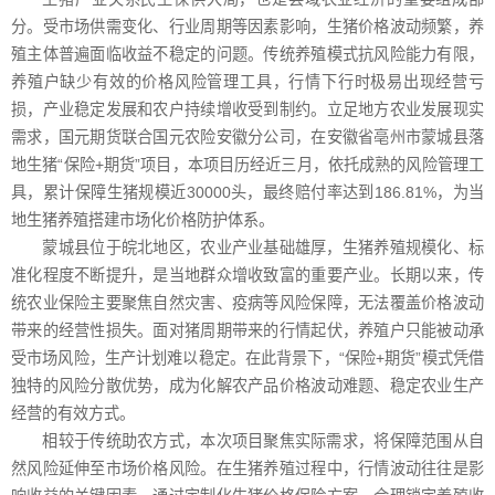
分。受市场供需变化、行业周期等因素影响，生猪价格波动频繁，养
殖主体普遍面临收益不稳定的问题。传统养殖模式抗风险能力有限，
养殖户缺少有效的价格风险管理工具，行情下行时极易出现经营亏
损，产业稳定发展和农户持续增收受到制约。立足地方农业发展现实
需求，国元期货联合国元农险安徽分公司，在安徽省亳州市蒙城县落
地生猪“保险+期货”项目，本项目历经近三月，依托成熟的风险管理工
具，累计保障生猪规模近30000头，最终赔付率达到186.81%，为当
地生猪养殖搭建市场化价格防护体系。
蒙城县位于皖北地区，农业产业基础雄厚，生猪养殖规模化、标
准化程度不断提升，是当地群众增收致富的重要产业。长期以来，传
统农业保险主要聚焦自然灾害、疫病等风险保障，无法覆盖价格波动
带来的经营性损失。面对猪周期带来的行情起伏，养殖户只能被动承
受市场风险，生产计划难以稳定。在此背景下，“保险+期货”模式凭借
独特的风险分散优势，成为化解农产品价格波动难题、稳定农业生产
经营的有效方式。
相较于传统助农方式，本次项目聚焦实际需求，将保障范围从自
然风险延伸至市场价格风险。在生猪养殖过程中，行情波动往往是影