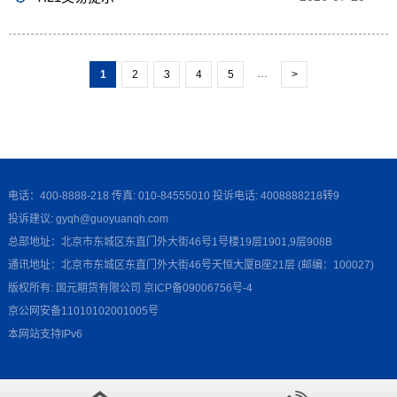
…
1
2
3
4
5
>
电话：400-8888-218 传真: 010-84555010 投诉电话: 4008888218转9
投诉建议: gyqh@guoyuanqh.com
总部地址：北京市东城区东直门外大街46号1号楼19层1901,9层908B
通讯地址：北京市东城区东直门外大街46号天恒大厦B座21层 (邮编：100027)
版权所有: 国元期货有限公司
京ICP备09006756号-4
京公网安备11010102001005号
本网站支持IPv6