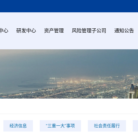
中心
研发中心
资产管理
风险管理子公司
通知公告
经济信息
“三重一大”事项
社会责任履行