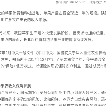
发布日期：2022-10-17
浏览次数：
4
大的苹果消费和种植基地，苹果产量占据全球近一半的规模。陕
当地许多农户重要的收入来源。
0年代以来，我国苹果生产进入快速发展阶段，但需求增加的缓
不丰收的局面，长此以往将制约苹果产业的健康持续发展。
17年2月中央一号文件《中共中央、国务院关于深入推进农业供
意见，郑商所于2017年12月推出了苹果期货合约，使得通过
的“保险+期货”模式，以保险的形式保障农户利益，通过期货市
为果农收入保驾护航
务苹果产业，国元期货西安分公司组织工作小组深入各产区，通
中面临许多不确定的风险，比如霜降、冰雹等自然灾害风险，还
直以来思考的问题。针对自然灾害，已经有实施多年比较成熟的