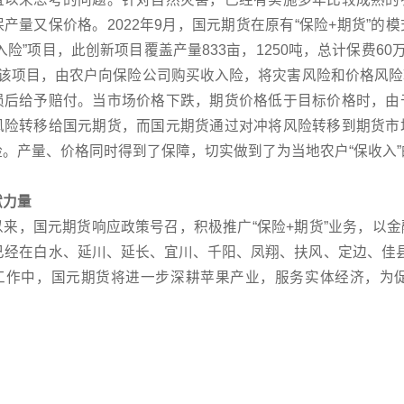
产量又保价格。2022年9月，国元期货在原有“保险+期货”
入险”项目，此创新项目覆盖产量833亩，1250吨，总计保费6
。该项目，由农户向保险公司购买收入险，将灾害风险和价格风
损后给予赔付。当市场价格下跌，期货价格低于目标价格时，由
风险转移给国元期货，而国元期货通过对冲将风险转移到期货市
。产量、价格同时得到了保障，切实做到了为当地农户“保收入”
献力量
以来，国元期货响应政策号召，积极推广“保险+期货”业务，以
已经在白水、延川、延长、宜川、千阳、凤翔、扶风、定边、佳县等
工作中，国元期货将进一步深耕苹果产业，服务实体经济，为