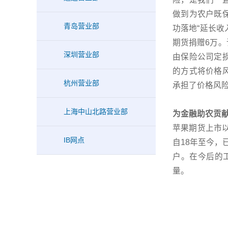
做到为农户既保
青岛营业部
功落地“延长收
期货捐赠6万
深圳营业部
由保险公司定
的方式将价格
杭州营业部
承担了价格风险
上海中山北路营业部
为金融助农贡
苹果期货上市
IB网点
自18年至今，
户。在今后的
量。