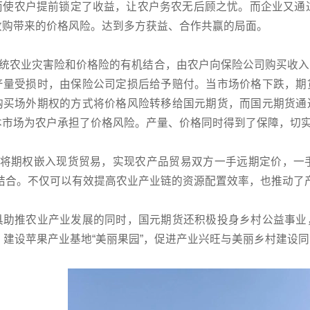
而使农户提前锁定了收益，让农户务农无后顾之忧。而企业又通过
收购带来的价格风险。达到多方获益、合作共赢的局面。
是传统农业灾害险和价格险的有机结合，由农户向保险公司购买收
产量受损时，由保险公司定损后给予赔付。当市场价格下跌，期
购买场外期权的方式将价格风险转移给国元期货，而国元期货通
本市场为农户承担了价格风险。产量、价格同时得到了保障，切实
是将期权嵌入现货贸易，实现农产品贸易双方一手远期定价，一手
相结合。不仅可以有效提高农业产业链的资源配置效率，也推动了
具助推农业产业发展的同时，国元期货还积极投身乡村公益事业
，建设苹果产业基地“美丽果园”，促进产业兴旺与美丽乡村建设