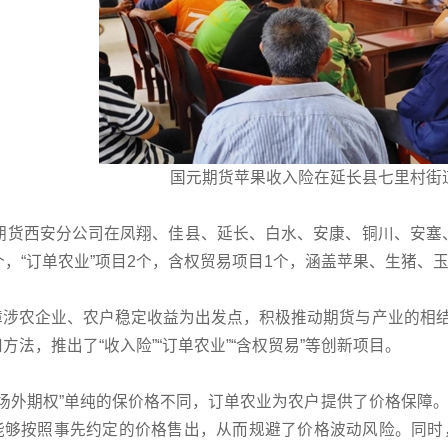
国元期货苹果收入险在延长县七里村街
元期货西安分公司在凤翔、佳县、延长、白水、安康、铜川、安塞、
个，“订单农业”项目2个，含权贸易项目1个，涵盖苹果、生猪、
涉农企业、农户稳定收益为出发点，积极推动期货与产业的相结合
方法，推出了“收入险”“订单农业”“含权贸易”等创新项目。
”“场外期权”单纯的保价格不同，订单农业为农户提供了价格保
能够按照事先约定的价格售出，从而规避了价格波动风险。同时