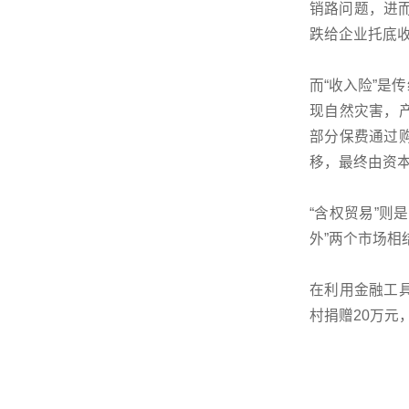
销路问题，进
跌给企业托底
而“收入险”
现自然灾害，
部分保费通过
移，最终由资
“含权贸易”则
外”两个市场
在利用金融工
村捐赠20万元