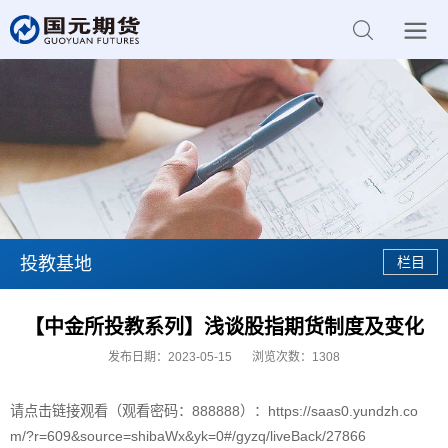
投教基地
【中金所投教系列】浅谈股指期货制度及变化
发布日期：2023-05-15
浏览次数：
1308
请点击链接观看（观看密码：888888）：
https://saas0.yundzh.co
m/?r=609&source=shibaWx&yk=0#/gyzq/liveBack/27866