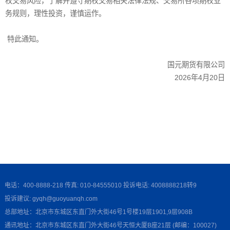
权交易风险，了解并遵守期权交易相关法律法规、交易所各项期权业
务规则，理性投资，谨慎运作。
特此通知。
国元期货有限公司
2026年4月20日
电话：400-8888-218 传真: 010-84555010 投诉电话: 4008888218转9
投诉建议: gyqh@guoyuanqh.com
总部地址：北京市东城区东直门外大街46号1号楼19层1901,9层908B
通讯地址：北京市东城区东直门外大街46号天恒大厦B座21层 (邮编：100027)