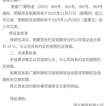
尊敬的客户：
根据
广期所发〔2025〕360号
、
36
1
号
、
36
2
号
、
36
3
号
通知，钯期货及铂期货将于2025年11月27日（星期四）起上
市交易，钯期权及铂期权将于2025年11月28日（星期五）起
上市交易。
保证金标准
经研究决定，
钯期货合约及铂期货合约
公司保证金比例
为
14
%
，与公司另有约定的按照约定收取。
二、手续费标准
手续费详情见公司官网公示，与公司另有约定的按照约
定收取。
如果您具有广期所
期权交易权限将自动获得
钯
期权
及
铂
期权的交易权限。
其它具体合约相关事项请参
见
交易所
网
站。
特此通知。
国元期货有限公司